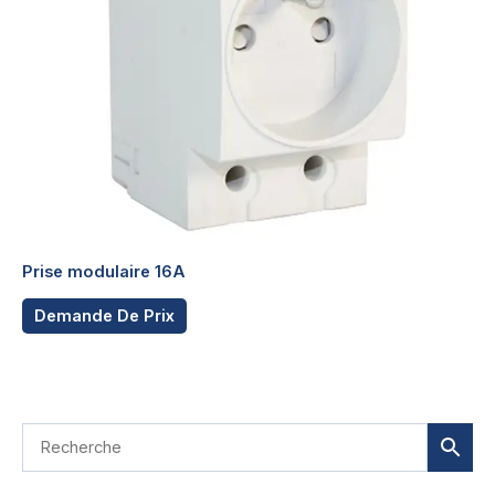
la
page
du
produit
Prise modulaire 16A
Ce
Demande De Prix
produit
a
plusieurs
variations.
Les
options
peuvent