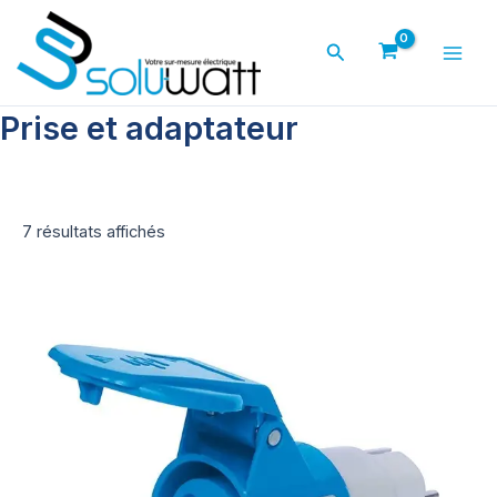
Aller
au
Rechercher
contenu
Main
Men
Prise et adaptateur
7 résultats affichés