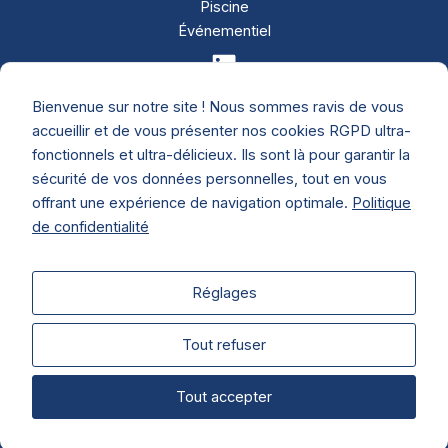
Piscine
Événementiel
Bienvenue sur notre site ! Nous sommes ravis de vous
accueillir et de vous présenter nos cookies RGPD ultra-
602 Rue Pouilly Vinzelles
fonctionnels et ultra-délicieux. Ils sont là pour garantir la
71000 MÂCON
sécurité de vos données personnelles, tout en vous
FRANCE
offrant une expérience de navigation optimale.
Politique
de confidentialité
+33 3 85 23 99 99
commercial@solu-watt.fr
Réglages
Tout refuser
Mentions légales
Politique de confidentialité – RGPD
Conditions générales de ventes
Tout accepter
Il est 
Tous droits réservés
© Soluwatt
vous