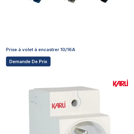
produit
Prise à volet à encastrer 10/16A
Ce
Demande De Prix
produit
a
plusieurs
variations.
Les
options
peuvent
être
choisies
sur