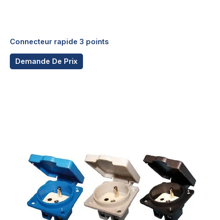
Connecteur rapide 3 points
Ce
Demande De Prix
produit
a
plusieurs
variations.
Les
options
peuvent
être
choisies
sur
la
page
du