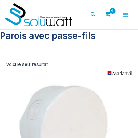
Aller
au
Rechercher
contenu
Main
Men
Parois avec passe-fils
Voici le seul résultat